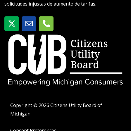
solicitudes injustas de aumento de tarifas.
X
S
T
-
o
e
t
b
l
w
r
é
i
e
f
t
o
t
n
e
o
r
-
a
l
t
Copyright © 2026 Citizens Utility Board of
Michigan
Consent Preferences