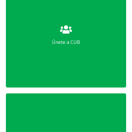
Únete a la causa
Hágase miembro del Citizens Utility Board de
Michigan.
Únete a CUB
Únete ahora
Marca la diferencia