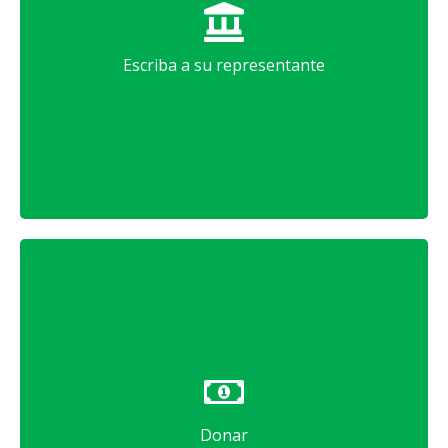
Dígale a su representante lo que piensa como
contribuyente.
Escriba a su representante
Escriba
¡Apoya a CUB!
Ayúdenos a conseguir más beneficios para los
contribuyentes.
Donar