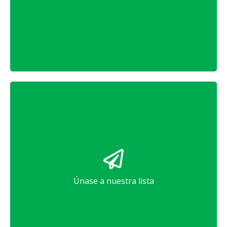
Donar
Participe
Suscríbete al boletín electrónico de CUB.
Únase a nuestra lista
Inscríbase en