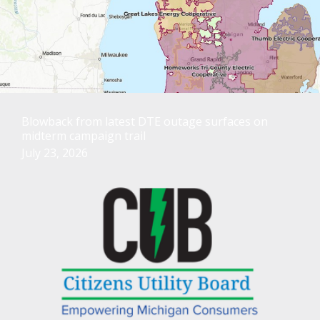
Blowback from latest DTE outage surfaces on
midterm campaign trail
July 23, 2026