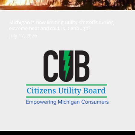
Michigan is now limiting utility shutoffs during
extreme heat and cold. Is it enough?
July 17, 2026