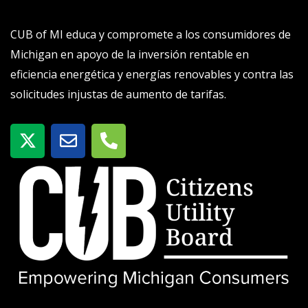
CUB of MI educa y compromete a los consumidores de
Michigan en apoyo de la inversión rentable en
eficiencia energética y energías renovables y contra las
solicitudes injustas de aumento de tarifas.
X
S
T
-
o
e
t
b
l
w
r
é
i
e
f
t
o
t
n
e
o
r
-
a
l