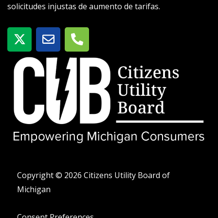
solicitudes injustas de aumento de tarifas.
X
S
T
-
o
e
t
b
l
w
r
é
i
e
f
t
o
t
n
e
o
r
-
a
l
t
Copyright © 2026 Citizens Utility Board of
Michigan
Consent Preferences