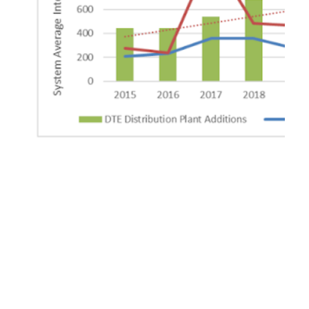
Los reguladores de los servicios públicos
de Michigan escuchan el enfado y la
frustración por los cortes en las
reuniones municipales
24 de marzo de 2023