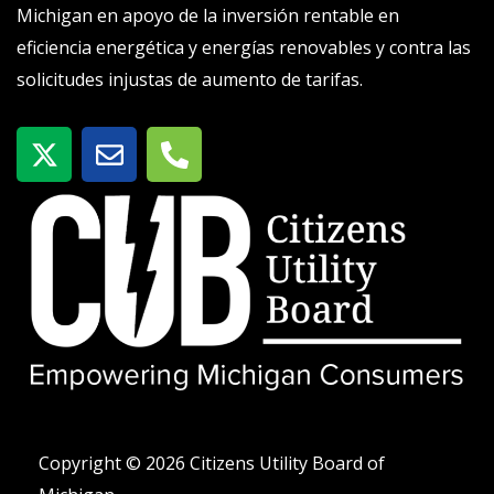
Michigan en apoyo de la inversión rentable en
eficiencia energética y energías renovables y contra las
solicitudes injustas de aumento de tarifas.
X
S
T
-
o
e
t
b
l
w
r
é
i
e
f
t
o
t
n
e
o
r
-
a
l
t
Copyright © 2026 Citizens Utility Board of