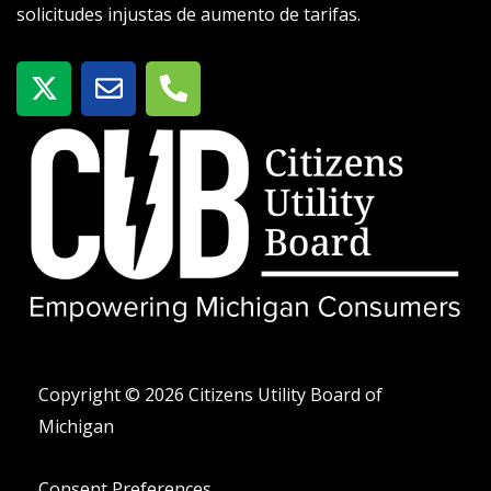
solicitudes injustas de aumento de tarifas.
X
S
T
-
o
e
t
b
l
w
r
é
i
e
f
t
o
t
n
e
o
r
-
a
l
t
Copyright © 2026 Citizens Utility Board of
Michigan
Consent Preferences