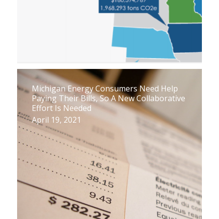
Michigan Energy Consumers Need Help
Paying Their Bills, So A New Collaborative
Effort Is Needed
April 19, 2021