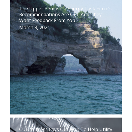
The Upper Peninsula Energy Task Force’s
Recommendations Are Out, And They
Want Feedback From You
March 8, 2021
CUB Witness Lays Out Plan To Help Utility