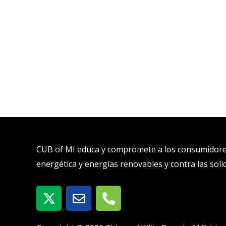
CUB of MI educa y compromete a los consumidores 
energética y energías renovables y contra las soli
X
S
T
-
o
e
t
b
l