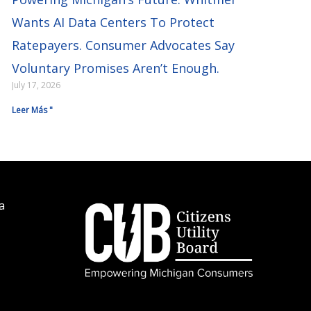
Wants AI Data Centers To Protect
Ratepayers. Consumer Advocates Say
Voluntary Promises Aren’t Enough.
July 17, 2026
Leer Más "
a