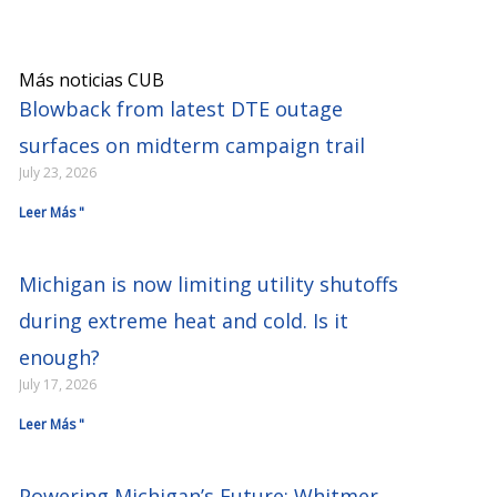
Más noticias CUB
Blowback from latest DTE outage
surfaces on midterm campaign trail
July 23, 2026
Leer Más "
Michigan is now limiting utility shutoffs
during extreme heat and cold. Is it
enough?
July 17, 2026
Leer Más "
Powering Michigan’s Future: Whitmer