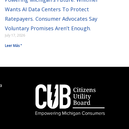
Wants AI Data Centers To Protect
Ratepayers. Consumer Advocates Say
Voluntary Promises Aren’t Enough.
July 17, 2026
Leer Más "
a