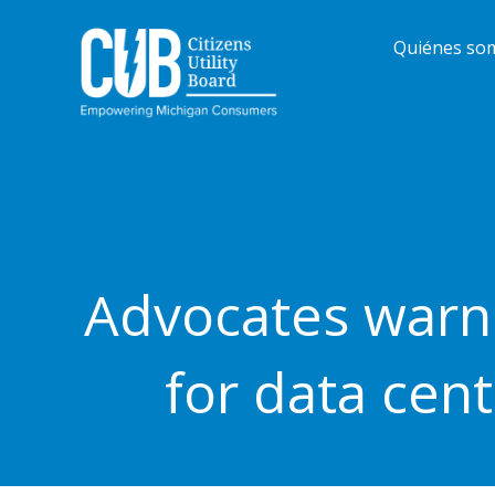
Ir
al
Quiénes so
contenido
Advocates warn 
for data cent