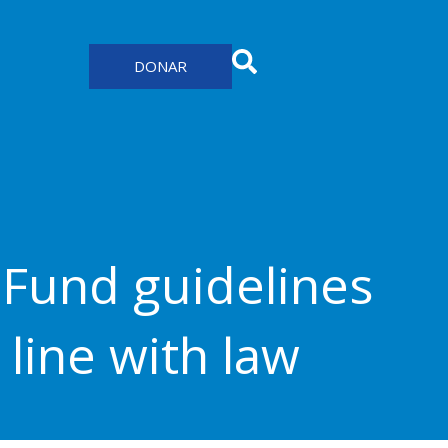
DONAR
 Fund guidelines
 line with law