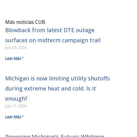
Más noticias CUB
Blowback from latest DTE outage
surfaces on midterm campaign trail
July 23, 2026
Leer Más "
Michigan is now limiting utility shutoffs
during extreme heat and cold. Is it
enough?
July 17, 2026
Leer Más "
Powering Michigan’s Future: Whitmer