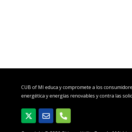
CUB of MI educa y compromete a los consumidores 
energética y energías renovables y contra las soli
X
S
T
-
o
e
t
b
l