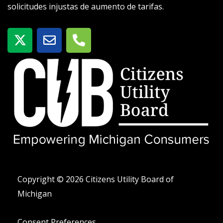
solicitudes injustas de aumento de tarifas.
X
S
T
-
o
e
t
b
l
w
r
é
i
e
f
t
o
t
n
e
o
r
-
a
l
t
Copyright © 2026 Citizens Utility Board of
Michigan
Consent Preferences