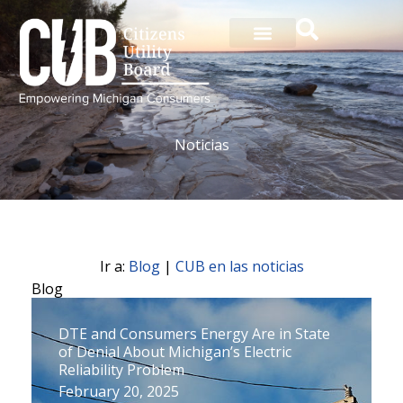
Ir
al
contenido
Noticias
Ir a:
Blog
|
CUB en las noticias
Blog
P
P
P
P
P
P
P
P
P
P
P
DTE and Consumers Energy Are in State
a
a
a
a
a
a
a
a
a
a
a
of Denial About Michigan’s Electric
g
g
g
g
g
g
g
g
g
g
g
Reliability Problem
e
e
e
e
e
e
e
e
e
e
e
February 20, 2025