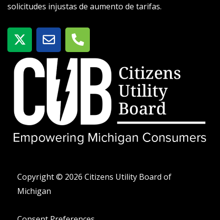
solicitudes injustas de aumento de tarifas.
X
S
T
-
o
e
t
b
l
w
r
é
i
e
f
t
o
t
n
e
o
r
-
a
l
t
Copyright © 2026 Citizens Utility Board of
Michigan
Consent Preferences