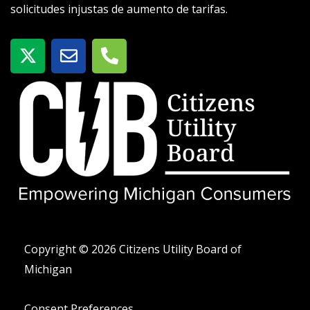
solicitudes injustas de aumento de tarifas.
X
S
T
-
o
e
t
b
l
w
r
é
i
e
f
t
o
t
n
e
o
r
-
a
l
t
Copyright © 2026 Citizens Utility Board of
Michigan
Consent Preferences