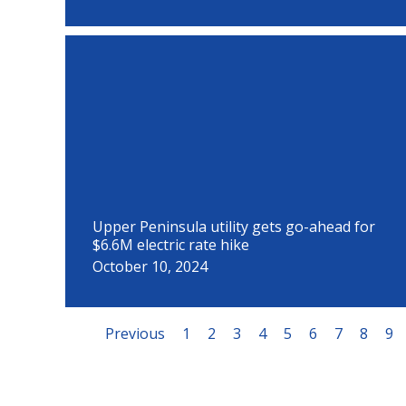
Upper Peninsula utility gets go-ahead for
$6.6M electric rate hike
October 10, 2024
Previous
1
2
3
4
5
6
7
8
9