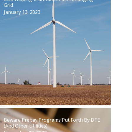
Grid
January 13, 2023
Beware Prepay Programs Put Forth By DTE
(And Other Utilities)