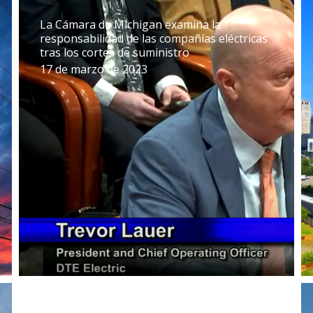
La Cámara de Michigan examina la
responsabilidad de las compañías eléctricas
tras los cortes de suministro
17 de marzo de 2023
Utility Performance Report: How Michigan