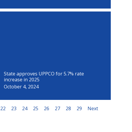
State approves UPPCO for 5.7% rate
increase in 2025
October 4, 2024
22
23
24
25
26
27
28
29
Next