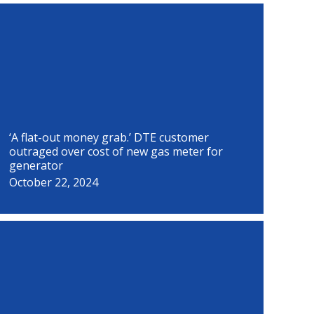
P
P
P
P
P
P
P
P
a
a
a
a
a
a
a
a
g
g
g
g
g
g
g
g
e
e
e
e
e
e
e
e
‘A flat-out money grab.’ DTE customer
outraged over cost of new gas meter for
generator
October 22, 2024