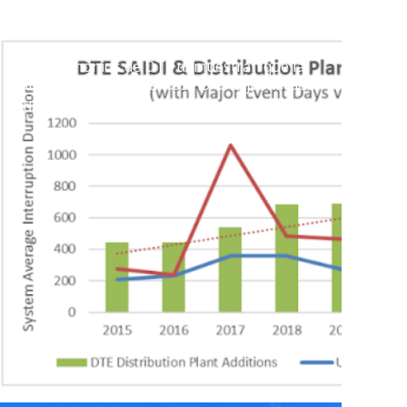
Los testimonios de DTE demuestran que la
subida histórica de tarifas no está justificada
5 de julio de 2023