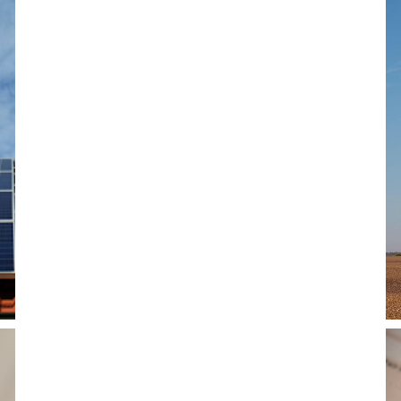
Utilities Stack Up on Renewables and
Emissions
February 1, 2023
CUB of Michigan Releases 2022 Utility
Performance Report