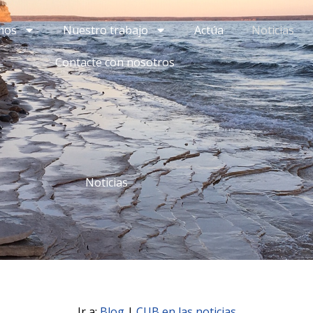
mos
Nuestro trabajo
Actúa
Noticias
Contacte con nosotros
Noticias
Ir a:
Blog
|
CUB en las noticias